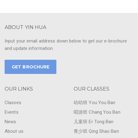
ABOUT YIN HUA
Input your email address down below to get our e-brochure
and update information
GET BROCHURE
OUR LINKS
OUR CLASSES
Classes
幼幼班 You You Ban
Events
唱游班 Chang You Ban
News
儿童班 Er Tong Ban
About us
青少班 Qing Shao Ban